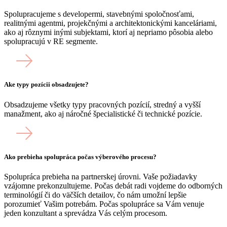
Spolupracujeme s developermi, stavebnými spoločnosťami,
realitnými agentmi, projekčnými a architektonickými kanceláriami,
ako aj rôznymi inými subjektami, ktorí aj nepriamo pôsobia alebo
spolupracujú v RE segmente.
Ake typy pozícii obsadzujete?
Obsadzujeme všetky typy pracovných pozícií, stredný a vyšší
manažment, ako aj náročné špecialistické či technické pozície.
Ako prebieha spolupráca počas výberového procesu?
Spolupráca prebieha na partnerskej úrovni. Vaše požiadavky
vzájomne prekonzultujeme. Počas debát radi vojdeme do odborných
terminológií či do väčších detailov, čo nám umožní lepšie
porozumieť Vašim potrebám. Počas spolupráce sa Vám venuje
jeden konzultant a sprevádza Vás celým procesom.