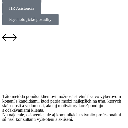
HR Asistencia
Psychologické posudky
Táto metóda ponúka klientovi možnosť stretnúť sa vo výberovom
konaní s kandidátmi, ktorí patria medzi najlepších na trhu, ktorých
skúsenosti a vedomosti, ako aj motivátory korešpondujú
s očakávaniami klienta.
Na nájdenie, oslovenie, ale aj komunikáciu s týmito profesionálmi
sú naši konzultanti vyškolení a skúsení.