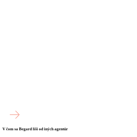
V čom sa Begard líši od iných agentúr