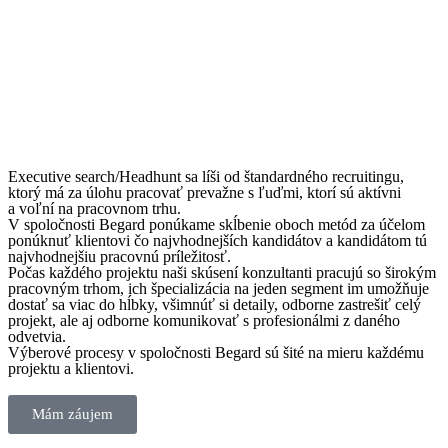
Executive search/Headhunt sa líši od štandardného recruitingu,
ktorý má za úlohu pracovať prevažne s ľuďmi, ktorí sú aktívni
a voľní na pracovnom trhu.
V spoločnosti Begard ponúkame skĺbenie oboch metód za účelom
ponúknuť klientovi čo najvhodnejších kandidátov a kandidátom tú
najvhodnejšiu pracovnú príležitosť.
Počas každého projektu naši skúsení konzultanti pracujú so širokým
pracovným trhom, ich špecializácia na jeden segment im umožňuje
dostať sa viac do hĺbky, všimnúť si detaily, odborne zastrešiť celý
projekt, ale aj odborne komunikovať s profesionálmi z daného
odvetvia.
Výberové procesy v spoločnosti Begard sú šité na mieru každému
projektu a klientovi.
Mám záujem